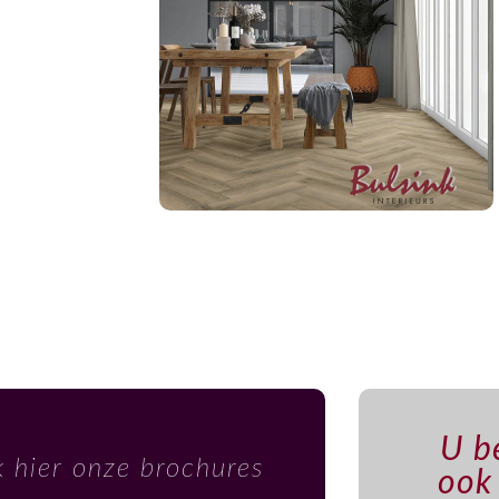
U be
k hier onze brochures
ook