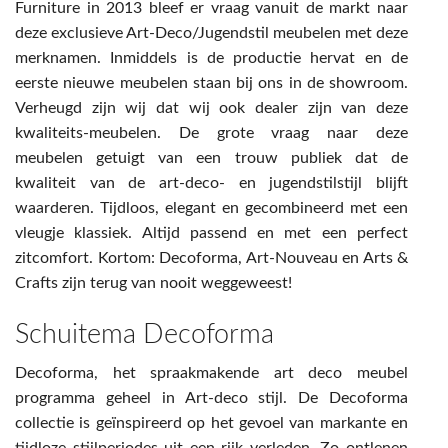
Furniture in 2013 bleef er vraag vanuit de markt naar
SERVICE
SCHUITEMA DECOFORMA
SHOWROOMMODELLEN
deze exclusieve Art-Deco/Jugendstil meubelen met deze
merknamen. Inmiddels is de productie hervat en de
SHOWROOM
LIFESTYLE
eerste nieuwe meubelen staan bij ons in de showroom.
NIEUWS & ACTIES
Verheugd zijn wij dat wij ook dealer zijn van deze
KLASSIEK
kwaliteits-meubelen. De grote vraag naar deze
CONTACT
meubelen getuigt van een trouw publiek dat de
kwaliteit van de art-deco- en jugendstilstijl blijft
SLAPEN
waarderen. Tijdloos, elegant en gecombineerd met een
vleugje klassiek. Altijd passend en met een perfect
BEKLEDING & VLOEREN
zitcomfort. Kortom: Decoforma, Art-Nouveau en Arts &
Crafts zijn terug van nooit weggeweest!
RELAXFAUTEUILS
Schuitema Decoforma
Decoforma, het spraakmakende art deco meubel
programma geheel in Art-deco stijl. De Decoforma
collectie is geïnspireerd op het gevoel van markante en