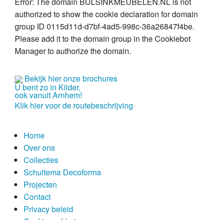
Error: The domain BULSINKMEUBELEN.NL is not
Over ons
authorized to show the cookie declaration for domain
group ID 0115d11d-d7bf-4ad5-998c-36a26847f4be.
historie
Please add it to the domain group in the Cookiebot
Manager to authorize the domain.
vakmensen
service
Bekijk hier onze brochures
U bent zo in Kilder,
ook vanuit Arnhem!
showroom
Klik hier voor de routebeschrijving
Collecties
Home
modern
Over ons
Collecties
Schuitema Decoforma
Schuitema Decoforma
Projecten
lifestyle
Contact
klassiek
Privacy beleid