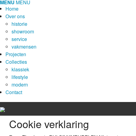
MENU
MENU
Home
Over ons
historie
showroom
service
vakmensen
Projecten
Collecties
klassiek
lifestyle
modern
Contact
Cookie verklaring
Home