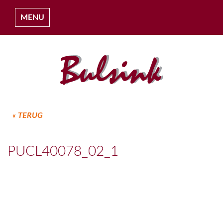
MENU
« TERUG
HOME
PUCL40078_02_1
OVER ONS
COLLECTIES
PROJECTEN