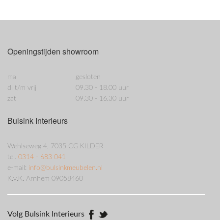
Openingstijden showroom
ma
gesloten
di t/m vrij
09.30 - 18.00 uur
zat
09.30 - 16.30 uur
Bulsink Interieurs
Wehlseweg 4, 7035 CG KILDER
tel.
0314 - 683 041
e-mail:
info@bulsinkmeubelen.nl
K.v.K. Arnhem 09058460
Volg Bulsink Interieurs