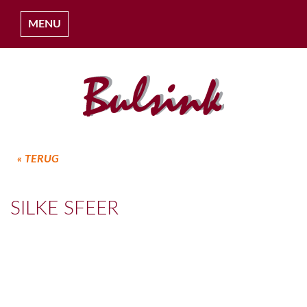
MENU
« TERUG
HOME
SILKE SFEER
OVER ONS
COLLECTIES
PROJECTEN