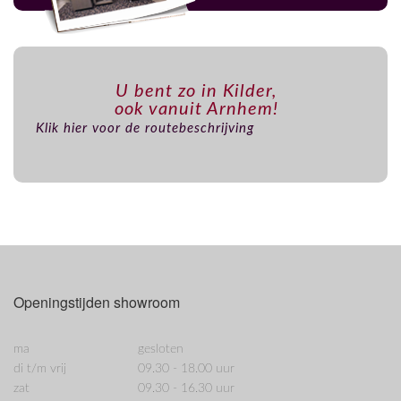
U bent zo in Kilder,
ook vanuit Arnhem!
Klik hier voor de routebeschrijving
Openingstijden showroom
ma
gesloten
di t/m vrij
09.30 - 18.00 uur
zat
09.30 - 16.30 uur