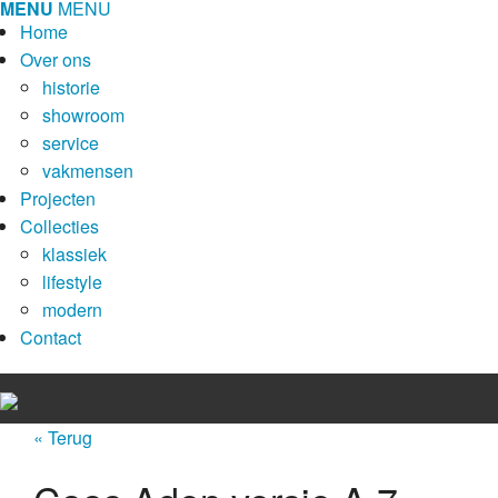
MENU
MENU
Home
Over ons
historie
showroom
service
vakmensen
Projecten
Collecties
klassiek
lifestyle
modern
Contact
« Terug
Home