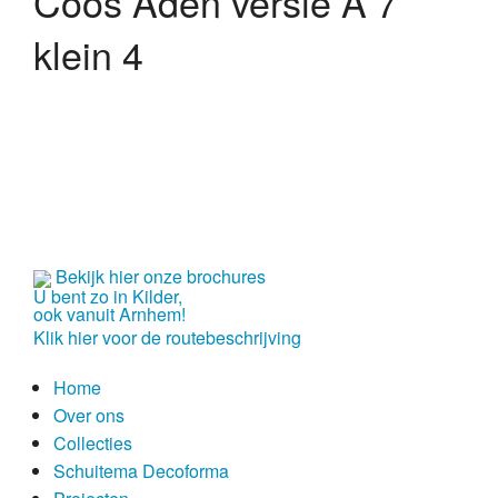
Coos Aden versie A 7
Over ons
klein 4
historie
vakmensen
service
showroom
Collecties
Bekijk hier onze brochures
U bent zo in Kilder,
ook vanuit Arnhem!
modern
Klik hier voor de routebeschrijving
Schuitema Decoforma
Home
Over ons
lifestyle
Collecties
klassiek
Schuitema Decoforma