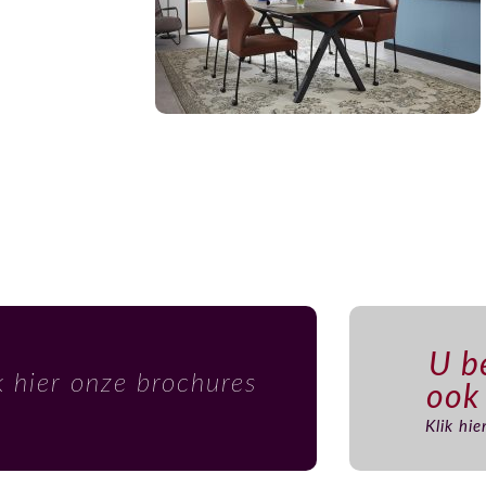
U be
k hier onze brochures
ook
Klik hi