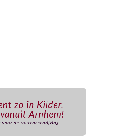
nt zo in Kilder,
 vanuit Arnhem!
er voor de routebeschrijving