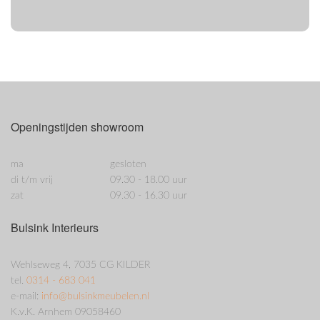
Openingstijden showroom
ma
gesloten
di t/m vrij
09.30 - 18.00 uur
zat
09.30 - 16.30 uur
Bulsink Interieurs
Wehlseweg 4, 7035 CG KILDER
tel.
0314 - 683 041
e-mail:
info@bulsinkmeubelen.nl
K.v.K. Arnhem 09058460