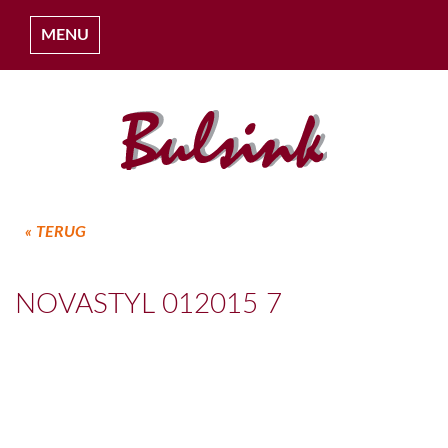
MENU
« TERUG
HOME
NOVASTYL 012015 7
OVER ONS
COLLECTIES
PROJECTEN