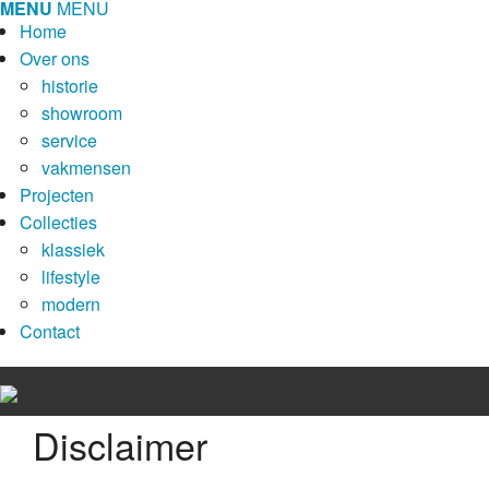
MENU
MENU
Home
Over ons
historie
showroom
service
vakmensen
Projecten
Collecties
klassiek
lifestyle
modern
Contact
Disclaimer
Home