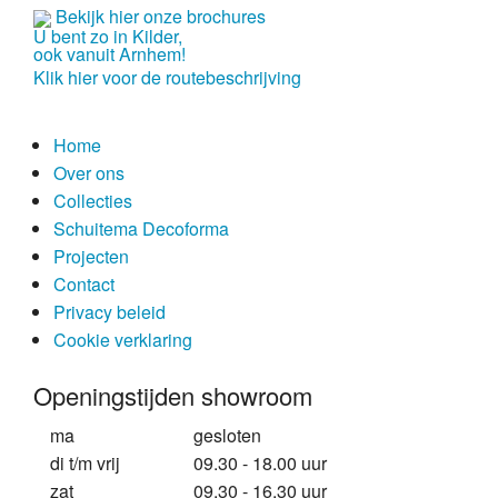
Bekijk hier onze brochures
Over ons
U bent zo in Kilder,
ook vanuit Arnhem!
historie
Klik hier voor de routebeschrijving
vakmensen
Home
Over ons
service
Collecties
showroom
Schuitema Decoforma
Projecten
Collecties
Contact
Privacy beleid
modern
Cookie verklaring
Schuitema Decoforma
Openingstijden showroom
lifestyle
ma
gesloten
di t/m vrij
09.30 - 18.00 uur
klassiek
zat
09.30 - 16.30 uur