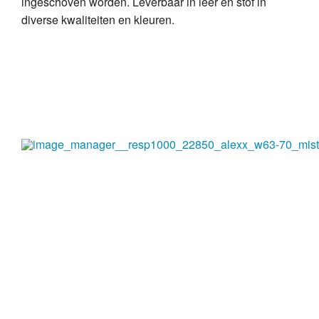
ingeschoven worden. Leverbaar in leer en stof in
slapen
diverse kwaliteiten en kleuren.
bekleding & vloeren
relaxfauteuils
Projecten
showroommodellen
nieuws & acties
Contact