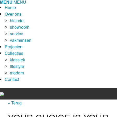
MENU
MENU
Home
Over ons
historie
showroom
service
vakmensen
Projecten
Collecties
klassiek
lifestyle
modern
Contact
« Terug
Home