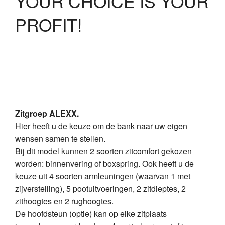
YOUR CHOICE IS YOUR
Over ons
PROFIT!
historie
vakmensen
service
showroom
Zitgroep ALEXX.
Collecties
Hier heeft u de keuze om de bank naar uw eigen
wensen samen te stellen.
modern
Bij dit model kunnen 2 soorten zitcomfort gekozen
worden: binnenvering of boxspring. Ook heeft u de
Schuitema Decoforma
keuze uit 4 soorten armleuningen (waarvan 1 met
zijverstelling), 5 pootuitvoeringen, 2 zitdieptes, 2
lifestyle
zithoogtes en 2 rughoogtes.
klassiek
De hoofdsteun (optie) kan op elke zitplaats