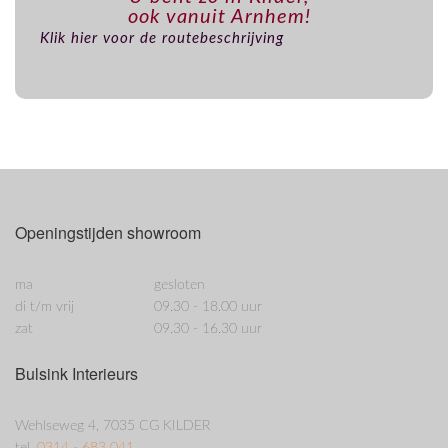
ook vanuit Arnhem!
Klik hier voor de routebeschrijving
Openingstijden showroom
ma
gesloten
di t/m vrij
09.30 - 18.00 uur
zat
09.30 - 16.30 uur
Bulsink Interieurs
Wehlseweg 4, 7035 CG KILDER