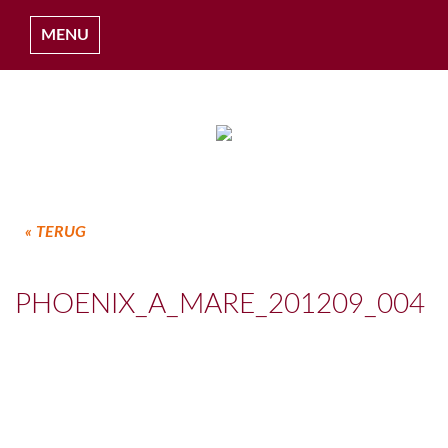
MENU
HOME
« TERUG
OVER ONS
PHOENIX_A_MARE_201209_004
COLLECTIES
PROJECTEN