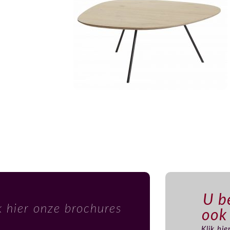
U be
k hier onze brochures
ook
Klik hi