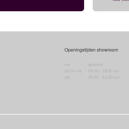
Openingstijden showroom
ma
gesloten
di t/m vrij
09.30 - 18.00 uur
zat
09.30 - 16.30 uur