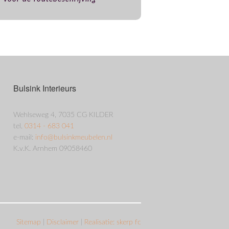
Bulsink Interieurs
Wehlseweg 4, 7035 CG KILDER
tel.
0314 - 683 041
e-mail:
info@bulsinkmeubelen.nl
K.v.K. Arnhem 09058460
Sitemap
|
Disclaimer
|
Realisatie: skerp fc