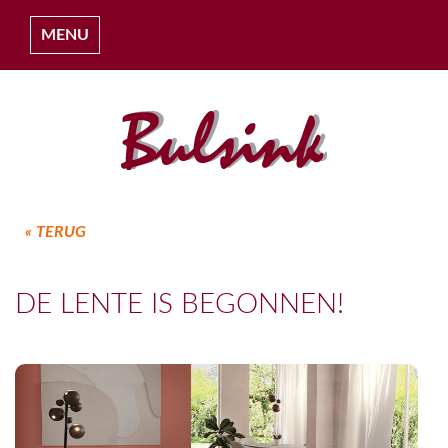
MENU
« TERUG
HOME
DE LENTE IS BEGONNEN!
OVER ONS
COLLECTIES
PROJECTEN