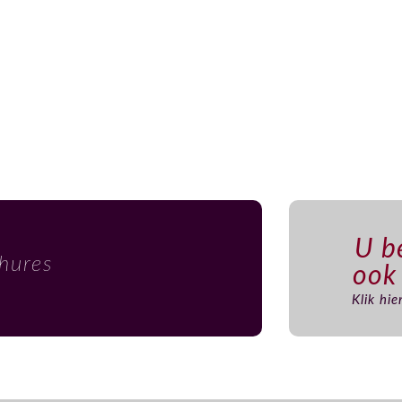
U be
chures
ook
Klik hi