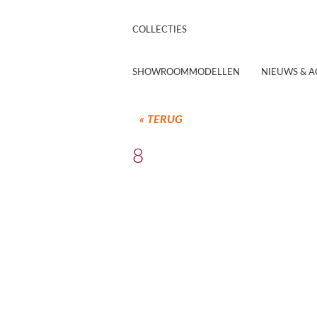
HISTORIE
VAKMENSEN
COLLECTIES
MODERN
SCHUITEMA DECOFORMA
SHOWROOMMODELLEN
NIEUWS & A
« TERUG
8