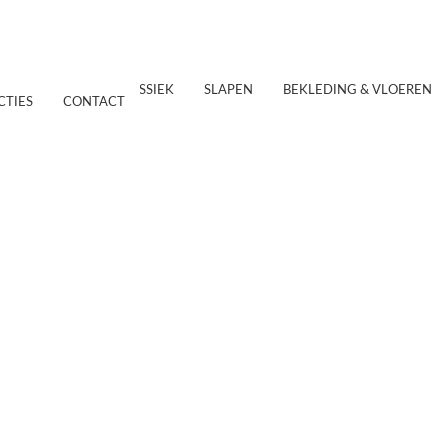
SERVICE
SHOWROOM
LIFESTYLE
KLASSIEK
SLAPEN
BEKLEDING & VLOEREN
CTIES
CONTACT