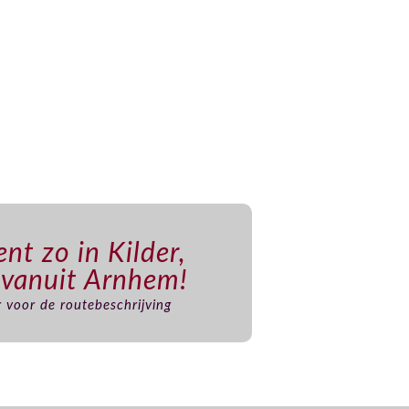
nt zo in Kilder,
 vanuit Arnhem!
er voor de routebeschrijving