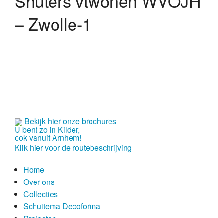
Shuters vtwonen WVOJH
Over ons
– Zwolle-1
historie
vakmensen
service
showroom
Collecties
Bekijk hier onze brochures
U bent zo in Kilder,
ook vanuit Arnhem!
modern
Klik hier voor de routebeschrijving
Schuitema Decoforma
Home
Over ons
lifestyle
Collecties
klassiek
Schuitema Decoforma