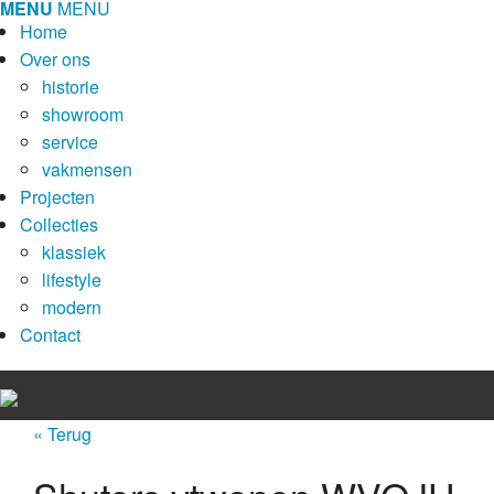
MENU
MENU
Home
Over ons
historie
showroom
service
vakmensen
Projecten
Collecties
klassiek
lifestyle
modern
Contact
« Terug
Home