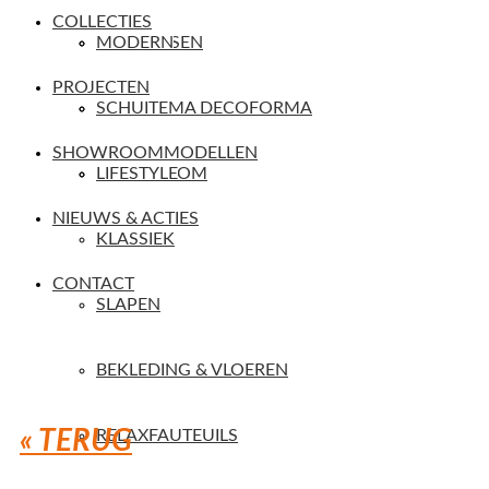
COLLECTIES
VAKMENSEN
MODERN
PROJECTEN
SERVICE
SCHUITEMA DECOFORMA
SHOWROOMMODELLEN
SHOWROOM
LIFESTYLE
NIEUWS & ACTIES
KLASSIEK
CONTACT
SLAPEN
BEKLEDING & VLOEREN
« TERUG
RELAXFAUTEUILS