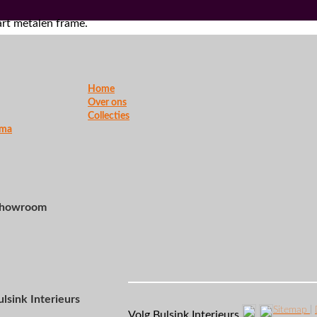
art metalen frame.
Home
Over ons
Collecties
rma
 showroom
ulsink Interieurs
Sitemap
|
Volg Bulsink Interieurs