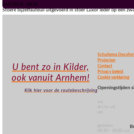
FAUTEUIL JADA.
Stoere bijzetfauteuil uitgevoerd in stoer Luxor leder op een zw
Schuitema Decofo
Projecten
U bent zo in Kilder,
Contact
Privacy beleid
ook vanuit Arnhem!
Cookie verklaring
Openingstijden
Klik hier voor de routebeschrijving
ma
di t/m vrij
zat
gesloten
B
09.30 - 18.00 uur