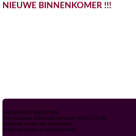
NIEUWE BINNENKOMER !!!
SALONTAFEL VALENTINA.
Met europees notenblad van maar liefst 5 cm dik.
Leverbaar in vast alle afmetingen.
Tevens leverbaar als eetkamertafel.