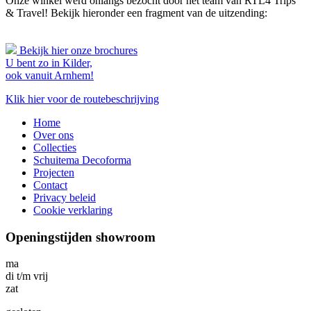
Onze winkel werd onlangs bezocht door het team van RTL4 Trips
& Travel! Bekijk hieronder een fragment van de uitzending:
Bekijk hier onze brochures
U bent zo in Kilder,
ook vanuit Arnhem!
Klik hier voor de routebeschrijving
Home
Over ons
Collecties
Schuitema Decoforma
Projecten
Contact
Privacy beleid
Cookie verklaring
Openingstijden showroom
ma
di t/m vrij
zat