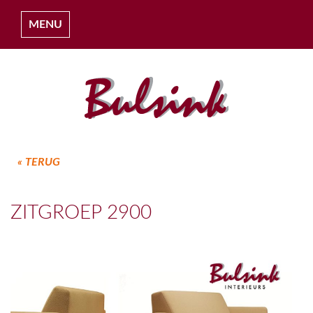
MENU
« TERUG
HOME
ZITGROEP 2900
OVER ONS
COLLECTIES
PROJECTEN