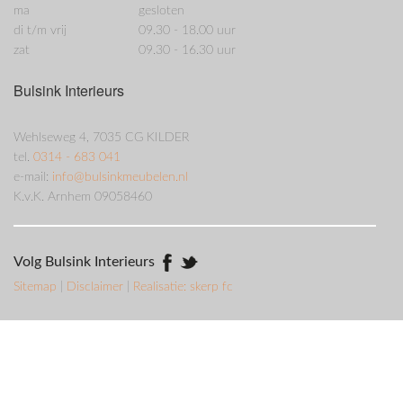
ma
gesloten
di t/m vrij
09.30 - 18.00 uur
zat
09.30 - 16.30 uur
Bulsink Interieurs
Wehlseweg 4, 7035 CG KILDER
tel.
0314 - 683 041
e-mail:
info@bulsinkmeubelen.nl
K.v.K. Arnhem 09058460
Volg Bulsink Interieurs
Sitemap
|
Disclaimer
|
Realisatie: skerp fc