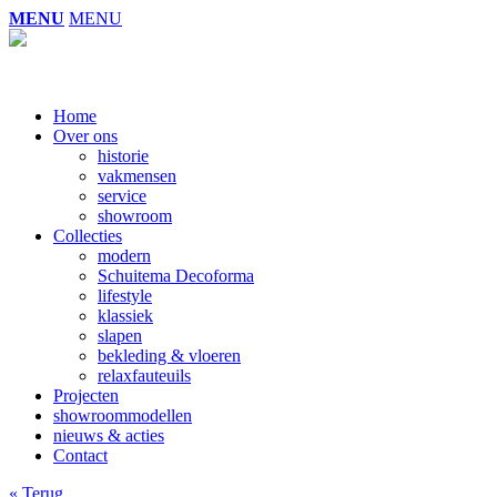
MENU
MENU
Home
Over ons
historie
vakmensen
service
showroom
Collecties
modern
Schuitema Decoforma
lifestyle
klassiek
slapen
bekleding & vloeren
relaxfauteuils
Projecten
showroommodellen
nieuws & acties
Contact
« Terug