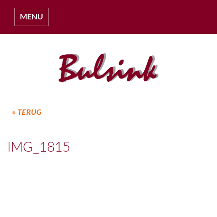
MENU
« TERUG
HOME
IMG_1815
OVER ONS
COLLECTIES
PROJECTEN