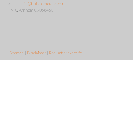
e-mail:
info@bulsinkmeubelen.nl
K.v.K. Arnhem 09058460
Sitemap
|
Disclaimer
|
Realisatie: skerp fc