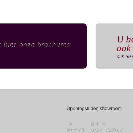
U be
k hier onze brochures
ook
Klik hi
Openingstijden showroom
ma
gesloten
di t/m vrij
09.30 - 18.00 uur