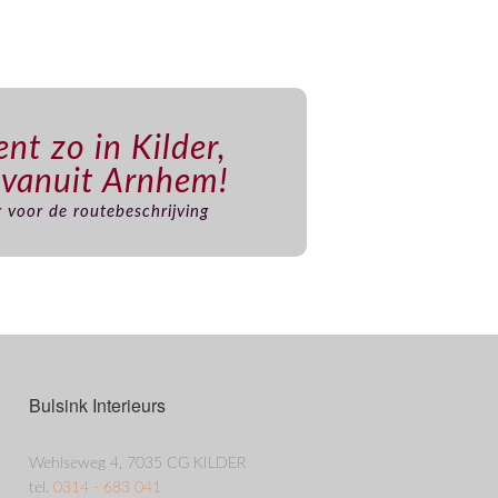
nt zo in Kilder,
 vanuit Arnhem!
er voor de routebeschrijving
Bulsink Interieurs
Wehlseweg 4, 7035 CG KILDER
tel.
0314 - 683 041