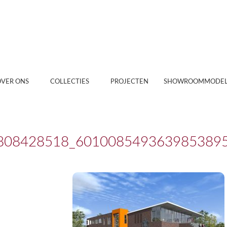
OVER ONS
COLLECTIES
PROJECTEN
SHOWROOMMODEL
808428518_601008549363985389