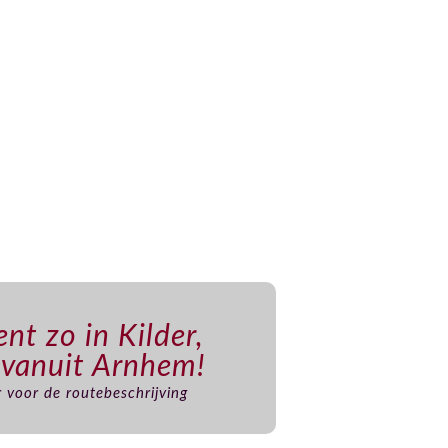
nt zo in Kilder,
 vanuit Arnhem!
er voor de routebeschrijving