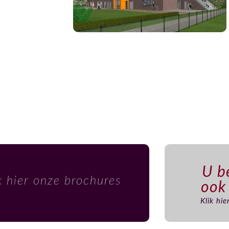
U be
k hier onze brochures
ook
Klik hi