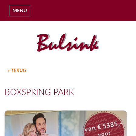
MENU
« TERUG
HOME
BOXSPRING PARK
OVER ONS
COLLECTIES
PROJECTEN