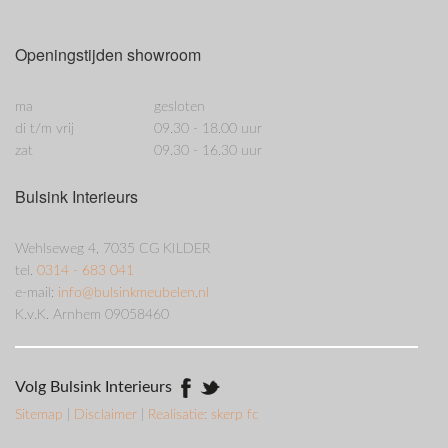
Openingstijden showroom
ma
gesloten
di t/m vrij
09.30 - 18.00 uur
zat
09.30 - 16.30 uur
Bulsink Interieurs
Wehlseweg 4, 7035 CG KILDER
tel.
0314 - 683 041
e-mail:
info@bulsinkmeubelen.nl
K.v.K. Arnhem 09058460
Volg Bulsink Interieurs
Sitemap
|
Disclaimer
|
Realisatie: skerp fc