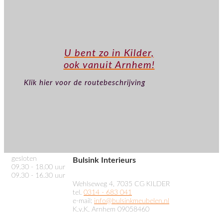
U bent zo in Kilder,
ook vanuit Arnhem!
Klik hier voor de routebeschrijving
gesloten
Bulsink Interieurs
09.30 - 18.00 uur
09.30 - 16.30 uur
Wehlseweg 4, 7035 CG KILDER
tel.
0314 - 683 041
e-mail:
info@bulsinkmeubelen.nl
K.v.K. Arnhem 09058460