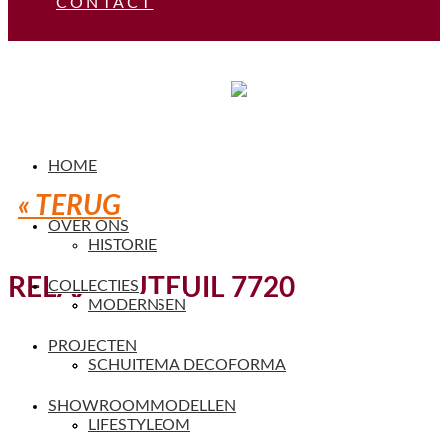
CONTACT
HOME
« TERUG
OVER ONS
HISTORIE
RELAXFAUTEUIL 7720
COLLECTIES
VAKMENSEN
MODERN
PROJECTEN
SERVICE
SCHUITEMA DECOFORMA
SHOWROOMMODELLEN
SHOWROOM
LIFESTYLE