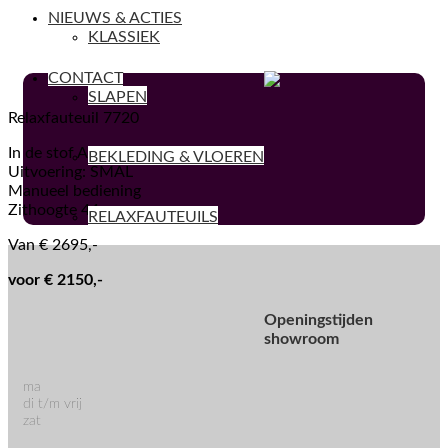
NIEUWS & ACTIES
KLASSIEK
CONTACT
SLAPEN
Relaxfauteuil 7720
In de stof Aquaclean kleur Atlantic
BEKLEDING & VLOEREN
Uitvoering: SMAL
Manueel bediening
Zithoogte 44 cm
RELAXFAUTEUILS
Van € 2695,-
voor € 2150,-
Openingstijden
showroom
ma
di t/m vrij
zat