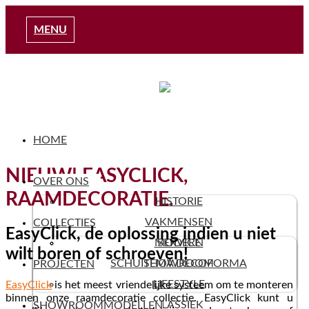
MENU
HOME
NIEUW! EASYCLICK,
OVER ONS
RAAMDECORATIE.
HISTORIE
VAKMENSEN
COLLECTIES
EasyClick, de oplossing indien u niet
MODERN
SERVICE
wilt boren of schroeven!
SCHUITEMA DECOFORMA
SHOWROOM
PROJECTEN
LIFESTYLE
EasyClick
is het meest vriendelijke systeem om te monteren
binnen onze raamdecoratie collectie. EasyClick kunt u
KLASSIEK
SHOWROOMMODELLEN