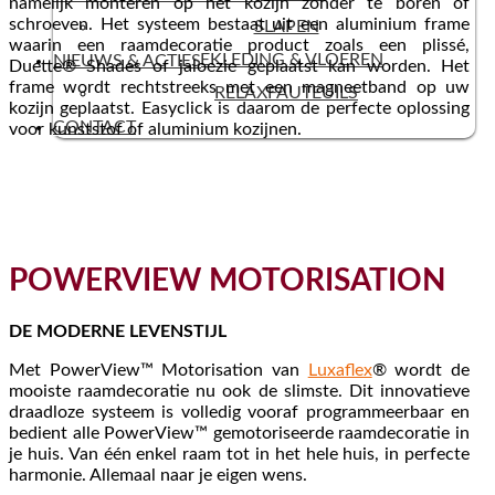
namelijk monteren op het kozijn zonder te boren of
schroeven. Het systeem bestaat uit een aluminium frame
SLAPEN
waarin een raamdecoratie product zoals een plissé,
BEKLEDING & VLOEREN
NIEUWS & ACTIES
Duette® Shades of jaloezie geplaatst kan worden. Het
frame wordt rechtstreeks met een magneetband op uw
RELAXFAUTEUILS
kozijn geplaatst. Easyclick is daarom de perfecte oplossing
CONTACT
voor kunststof of aluminium kozijnen.
POWERVIEW MOTORISATION
DE MODERNE LEVENSTIJL
Met PowerView™ Motorisation van
Luxaflex
® wordt de
mooiste raamdecoratie nu ook de slimste. Dit innovatieve
draadloze systeem is volledig vooraf programmeerbaar en
bedient alle PowerView™ gemotoriseerde raamdecoratie in
je huis. Van één enkel raam tot in het hele huis, in perfecte
harmonie. Allemaal naar je eigen wens.