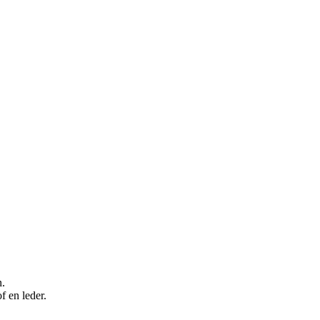
n.
f en leder.