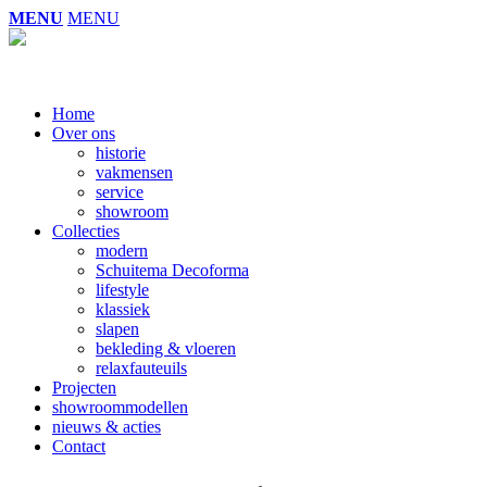
MENU
MENU
Home
Over ons
historie
vakmensen
service
showroom
Collecties
modern
Schuitema Decoforma
lifestyle
klassiek
slapen
bekleding & vloeren
relaxfauteuils
Projecten
showroommodellen
nieuws & acties
Contact