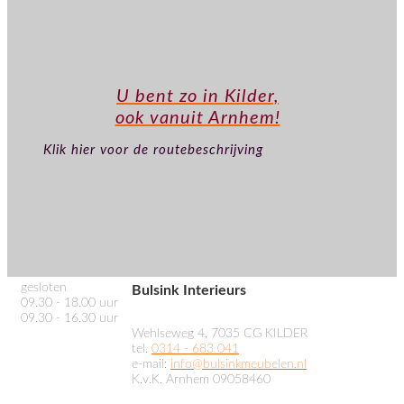
U bent zo in Kilder,
ook vanuit Arnhem!
Klik hier voor de routebeschrijving
gesloten
Bulsink Interieurs
09.30 - 18.00 uur
09.30 - 16.30 uur
Wehlseweg 4, 7035 CG KILDER
tel.
0314 - 683 041
e-mail:
info@bulsinkmeubelen.nl
K.v.K. Arnhem 09058460