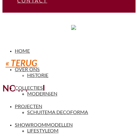
CONTACT
HOME
« TERUG
OVER ONS
HISTORIE
NOVASTYL
COLLECTIES
VAKMENSEN
MODERN
PROJECTEN
SERVICE
SCHUITEMA DECOFORMA
SHOWROOMMODELLEN
SHOWROOM
LIFESTYLE