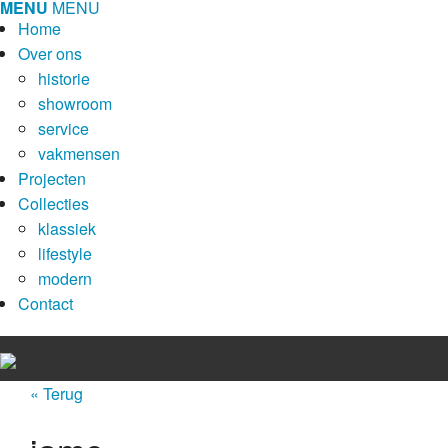
MENU
MENU
Home
Over ons
historie
showroom
service
vakmensen
Projecten
Collecties
klassiek
lifestyle
modern
Contact
« Terug
Home