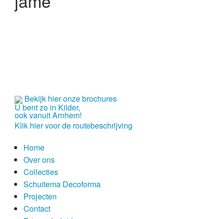
jame
Over ons
historie
vakmensen
service
showroom
Bekijk hier onze brochures
U bent zo in Kilder,
ook vanuit Arnhem!
Collecties
Klik hier voor de routebeschrijving
modern
Home
Over ons
Schuitema Decoforma
Collecties
Schuitema Decoforma
lifestyle
Projecten
klassiek
Contact