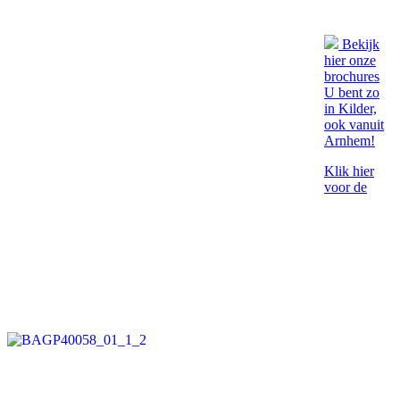
Bekijk
hier onze
brochures
U bent zo
in Kilder,
ook vanuit
Arnhem!
Klik hier
voor de